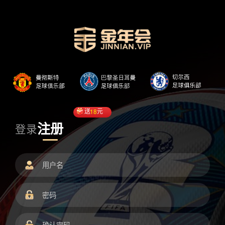
送
18
元
注册
登录