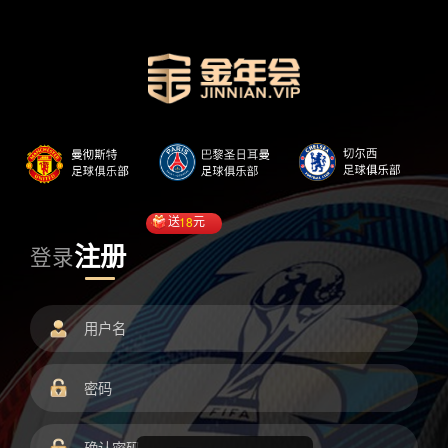
送
18
元
注册
登录